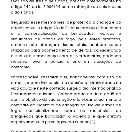
reclusão de três a seis anos, previsto anteriormente no
artigo 242 da lei 8.906/94 como retenção de seis meses
a dois anos.
Seguindo esse mesmo viés, de proteção à criança e ao
adolescente, o artigo 26 do Estatuto proibiu a fabricação
e a comercialização de brinquedos, réplicas e
simulacros de armas de fogo, pois estes artefatos,
embora não ofereçam riscos letais, acabam sendo
utilizados para acometimento de delitos, considerando
a sua alta semelhança com as verdadeiras, podendo
inclusive, levar a polícia a erro em situações de
confronto.
Imprescindível ressaltar que, brincadeiras com uso de
armas, podem influenciar na adesão a criminalidade na
vida adulta e neste contexto surge o dia Internacional do
Desarmamento Infantil. Comemorado na data de 15 de
abril, o objetivo de sua criação é lembrar anualmente o
combate ao incentivo de crianças no uso de armas de
fogo, conscientizando sobre os malefícios de
brinquedos que banalizam a violência e que afetam
negativamente o psicológico da criança
[3]
.
O tema é polêmico, levando em conta as diferenças