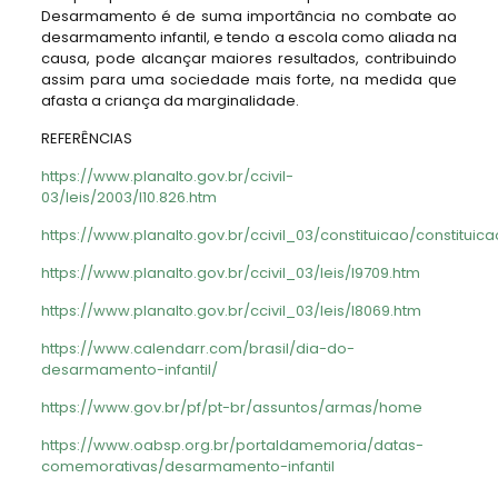
Desarmamento é de suma importância no combate ao
desarmamento infantil, e tendo a escola como aliada na
causa, pode alcançar maiores resultados, contribuindo
assim para uma sociedade mais forte, na medida que
afasta a criança da marginalidade.
REFERÊNCIAS
https://www.planalto.gov.br/ccivil­
03/leis/2003/l10.826.htm
https://www.planalto.gov.br/ccivil_03/constituicao/constituic
https://www.planalto.gov.br/ccivil_03/leis/l9709.htm
https://www.planalto.gov.br/ccivil_03/leis/l8069.htm
https://www.calendarr.com/brasil/dia-do-
desarmamento-infantil/
https://www.gov.br/pf/pt-br/assuntos/armas/home
https://www.oabsp.org.br/portaldamemoria/datas-
comemorativas/desarmamento-infantil