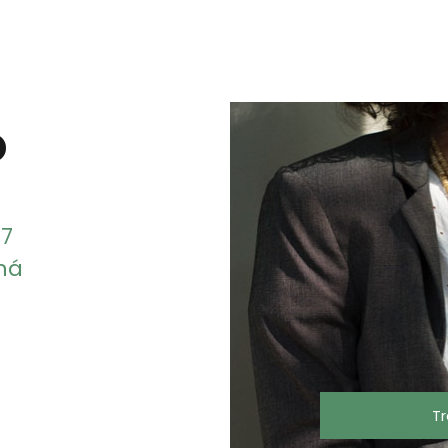
o
57
aná
T