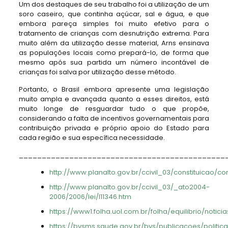
Um dos destaques de seu trabalho foi a utilização de um
soro caseiro, que continha açúcar, sal e água, e que
embora pareça simples foi muito efetivo para o
tratamento de crianças com desnutrição extrema. Para
muito além da utilização desse material, Arns ensinava
as populações locais como prepará-lo, de forma que
mesmo após sua partida um número incontável de
crianças foi salva por utilização desse método.
Portanto, o Brasil embora apresente uma legislação
muito ampla e avançada quanto a esses direitos, está
muito longe de resguardar tudo o que propõe,
considerando a falta de incentivos governamentais para
contribuição privada e próprio apoio do Estado para
cada região e sua específica necessidade.
_____________________________________________
http://www.planalto.gov.br/ccivil_03/constituicao/co
http://www.planalto.gov.br/ccivil_03/_ato2004-
2006/2006/lei/l11346.htm
https://www1.folha.uol.com.br/folha/equilibrio/notici
https://bvsms.saude.gov.br/bvs/publicacoes/politi