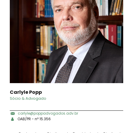
Carlyle Popp
Sócio & Advogado
carlyle@poppadvogados.adv.br
OAB/PR - nº 15.356