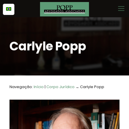
Carlyle Popp
Navegação:
Início
|
Corpo Jurídico
→ Carlyle Popp